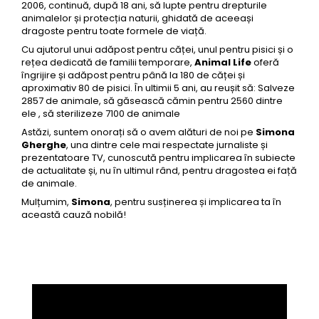
2006, continuă, după 18 ani, să lupte pentru drepturile
animalelor și protecția naturii, ghidată de aceeași
dragoste pentru toate formele de viață.
Cu ajutorul unui adăpost pentru căței, unul pentru pisici și o
rețea dedicată de familii temporare,
Animal Life
oferă
îngrijire și adăpost pentru până la 180 de căței și
aproximativ 80 de pisici. În ultimii 5 ani, au reușit să: Salveze
2857 de animale, să găsească cămin pentru 2560 dintre
ele , să sterilizeze 7100 de animale
Astăzi, suntem onorați să o avem alături de noi pe
Simona
Gherghe
, una dintre cele mai respectate jurnaliste și
prezentatoare TV, cunoscută pentru implicarea în subiecte
de actualitate și, nu în ultimul rând, pentru dragostea ei față
de animale.
Mulțumim,
Simona
, pentru susținerea și implicarea ta în
această cauză nobilă!